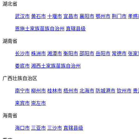
湖北省
武汉市
黄石市
十堰市
宜昌市
襄阳市
鄂州市
荆门市
孝感
恩施土家族苗族自治州
直辖县级
湖南省
长沙市
株洲市
湘潭市
衡阳市
邵阳市
岳阳市
常德市
张家
娄底市
湘西土家族苗族自治州
广西壮族自治区
南宁市
柳州市
桂林市
梧州市
北海市
防城港市
钦州市
贵
来宾市
崇左市
海南省
海口市
三亚市
三沙市
直辖县级