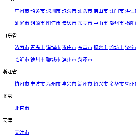
广州市
韶关市
深圳市
珠海市
汕头市
佛山市
江门市
湛江
汕尾市
河源市
阳江市
清远市
东莞市
中山市
潮州市
揭阳
山东省
济南市
青岛市
淄博市
枣庄市
东营市
烟台市
潍坊市
济宁
临沂市
德州市
聊城市
滨州市
菏泽市
浙江省
杭州市
宁波市
温州市
嘉兴市
湖州市
绍兴市
金华市
衢州
北京
北京市
天津
天津市