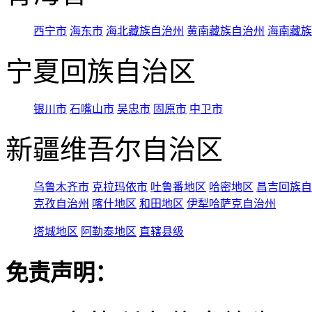
西宁市
海东市
海北藏族自治州
黄南藏族自治州
海南藏族
宁夏回族自治区
银川市
石嘴山市
吴忠市
固原市
中卫市
新疆维吾尔自治区
乌鲁木齐市
克拉玛依市
吐鲁番地区
哈密地区
昌吉回族自
克孜自治州
喀什地区
和田地区
伊犁哈萨克自治州
塔城地区
阿勒泰地区
直辖县级
免责声明：