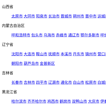
山西省
太原市
大同市
阳泉市
长治市
晋城市
朔州市
晋中市
运城
内蒙古自治区
呼和浩特市
包头市
乌海市
赤峰市
通辽市
鄂尔多斯市
呼
辽宁省
沈阳市
大连市
鞍山市
抚顺市
本溪市
丹东市
锦州市
营口
朝阳市
葫芦岛市
金普新区
吉林省
长春市
吉林市
四平市
辽源市
通化市
白山市
松原市
白城
黑龙江省
哈尔滨市
齐齐哈尔市
鸡西市
鹤岗市
双鸭山市
大庆市
伊