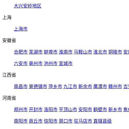
大兴安岭地区
上海
上海市
安徽省
合肥市
芜湖市
蚌埠市
淮南市
马鞍山市
淮北市
铜陵市
安
六安市
亳州市
池州市
宣城市
江西省
南昌市
景德镇市
萍乡市
九江市
新余市
鹰潭市
赣州市
吉
河南省
郑州市
开封市
洛阳市
平顶山市
安阳市
鹤壁市
新乡市
焦
南阳市
商丘市
信阳市
周口市
驻马店市
直辖县级