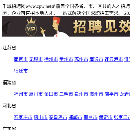
千城招聘网www.zpw.net是覆盖全国各省、市、区县的人
历，企业可直招本地人才，一站式解决全国求职招工需求。 2026
江苏省
南京市
无锡市
徐州市
常州市
苏州市
南通市
连云港市
淮
宿迁市
福建省
福州市
厦门市
莆田市
三明市
泉州市
漳州市
南平市
龙岩
河北省
石家庄市
唐山市
秦皇岛市
邯郸市
邢台市
保定市
张家口
广东省