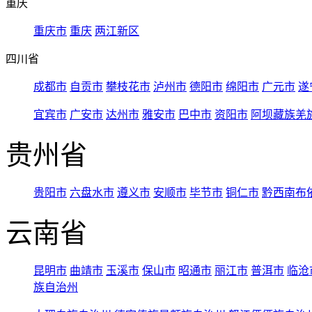
重庆
重庆市
重庆
两江新区
四川省
成都市
自贡市
攀枝花市
泸州市
德阳市
绵阳市
广元市
遂
宜宾市
广安市
达州市
雅安市
巴中市
资阳市
阿坝藏族羌
贵州省
贵阳市
六盘水市
遵义市
安顺市
毕节市
铜仁市
黔西南布
云南省
昆明市
曲靖市
玉溪市
保山市
昭通市
丽江市
普洱市
临沧
族自治州