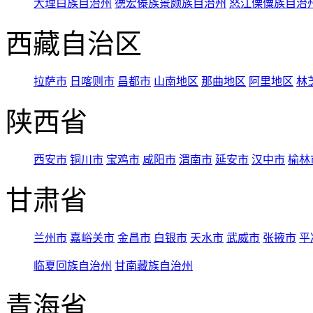
大理白族自治州
德宏傣族景颇族自治州
怒江傈僳族自治
西藏自治区
拉萨市
日喀则市
昌都市
山南地区
那曲地区
阿里地区
林
陕西省
西安市
铜川市
宝鸡市
咸阳市
渭南市
延安市
汉中市
榆林
甘肃省
兰州市
嘉峪关市
金昌市
白银市
天水市
武威市
张掖市
平
临夏回族自治州
甘南藏族自治州
青海省